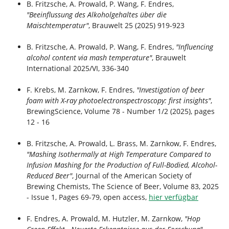
d
n
B. Fritzsche, A. Prowald, P. Wang, F. Endres,
h
"Beeinflussung des Alkoholgehaltes über die
i
Maischtemperatur"
, Brauwelt 25 (2025) 919-923
e
r
B. Fritzsche, A. Prowald, P. Wang, F. Endres,
"Influencing
:
alcohol content via mash temperature"
, Brauwelt
International 2025/VI, 336-340
F. Krebs, M. Zarnkow, F. Endres,
"
Investigation of beer
foam with X-ray photoelectronspectroscopy: first insights"
,
BrewingScience, Volume 78 - Number 1/2 (2025), pages
12 - 16
B. Fritzsche, A. Prowald, L. Brass, M. Zarnkow, F. Endres,
"Mashing Isothermally at High Temperature Compared to
Infusion Mashing for the Production of Full-Bodied, Alcohol-
Reduced Beer"
, Journal of the American Society of
Brewing Chemists, The Science of Beer, Volume 83, 2025
- Issue 1,
Pages 69-79
, open access,
hier verfügbar
F. Endres, A. Prowald, M. Hutzler, M. Zarnkow,
"Hop