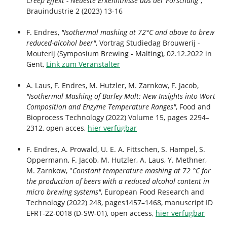
Creep Effekt - Neueste Erkenntnisse aus der Forschung"
,
Brauindustrie 2 (2023) 13-16
F. Endres,
"Isothermal mashing at 72°C and above to brew
reduced-alcohol beer"
, Vortrag Studiedag Brouwerij -
Mouterij (Symposium Brewing - Malting), 02.12.2022 in
Gent,
Link zum Veranstalter
A. Laus, F. Endres, M. Hutzler, M. Zarnkow, F. Jacob,
"Isothermal Mashing of Barley Malt: New Insights into Wort
Composition and Enzyme Temperature Ranges"
, Food and
Bioprocess Technology (2022)
Volume 15
, pages 2294–
2312, open acces,
hier verfügbar
F. Endres, A. Prowald, U. E. A. Fittschen, S. Hampel, S.
Oppermann, F. Jacob, M. Hutzler, A. Laus, Y. Methner,
M. Zarnkow, "
Constant temperature mashing at 72 °C for
the production of beers with a reduced alcohol content in
micro brewing systems"
, European Food Research and
Technology (2022)
248, pages1457–1468
, manuscript ID
EFRT-22-0018 (D-SW-01), open access,
hier verfügbar