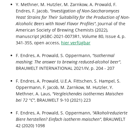
Y. Methner, M. Hutzler, M. Zarnkow, A. Prowald, F.
Endres, F. Jacob,
"Investigation of Non-Saccharomyces
Yeast Strains for Their Suitability for the Production of Non-
Alcoholic Beers with Novel Flavor Profiles"
, Journal of the
American Society of Brewing Chemists (2022),
manuscript JASBC-2021-0073R1, Volume 80, Issue 4, p.
341-355, open access,
hier verfügbar
F. Endres, A. Prowald, S. Oppermann,
"Isothermal
mashing: The answer to brewing reduced-alcohol beer"
,
BRAUWELT INTERNATIONAL 2021/IV, p. 204 - 207
F. Endres, A. Prowald, U.E.A. Fittschen, S. Hampel, S.
Oppermann, F. Jacob, M. Zarnkow, M. Hutzler, Y.
Methner, A. Laus,
"Vergleichendes isothermes Maischen
bei 72 °C"
, BRAUWELT 9-10 (2021) 223
F. Endres, A. Prowald, S. Oppermann,
"Alkoholreduzierte
Biere herstellen? Einfach isotherm maischen"
, BRAUWELT
42 (2020) 1098